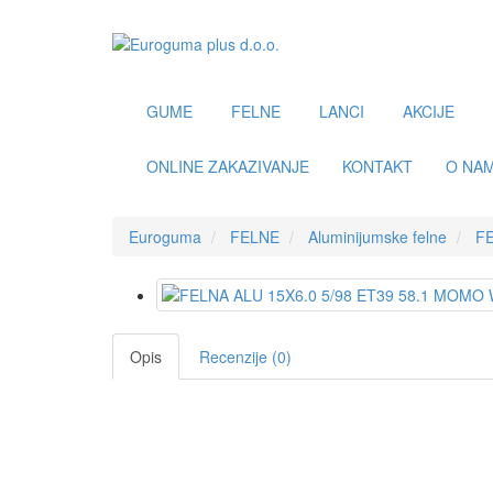
GUME
FELNE
LANCI
AKCIJE
ONLINE ZAKAZIVANJE
KONTAKT
O NA
Euroguma
FELNE
Aluminijumske felne
FE
Opis
Recenzije (0)