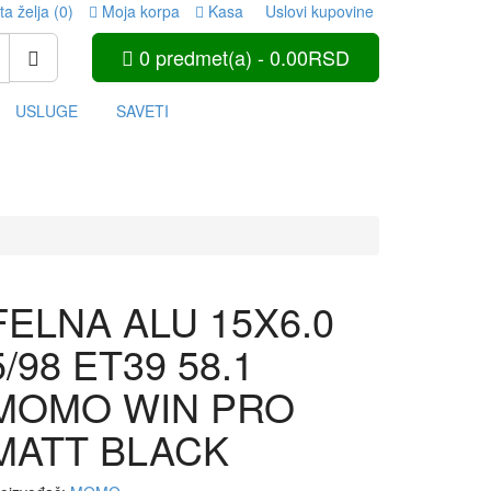
ta želja (0)
Moja korpa
Kasa
Uslovi kupovine
0 predmet(a) - 0.00RSD
USLUGE
SAVETI
FELNA ALU 15X6.0
5/98 ET39 58.1
MOMO WIN PRO
MATT BLACK