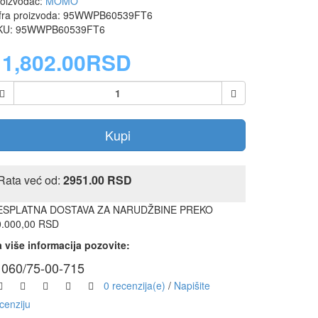
roizvođač:
MOMO
ifra proizvoda: 95WWPB60539FT6
KU: 95WWPB60539FT6
11,802.00RSD
Kupi
Rata već od:
2951.00 RSD
ESPLATNA DOSTAVA ZA NARUDŽBINE PREKO
0.000,00 RSD
 više informacija pozovite:
060/75-00-715
0 recenzija(e)
/
Napišite
cenziju