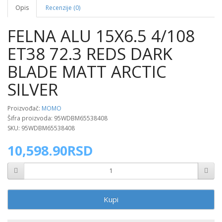
Opis
Recenzije (0)
FELNA ALU 15X6.5 4/108
ET38 72.3 REDS DARK
BLADE MATT ARCTIC
SILVER
Proizvođač:
MOMO
Šifra proizvoda: 95WDBM65538408
SKU: 95WDBM65538408
10,598.90RSD
Kupi