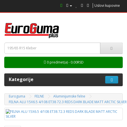
Uslovi kupovine
0 predmet(a) - 0.00RSD
Kategorije
Euroguma
FELNE
Aluminijumske felne
FELNA ALU 15X6.5 4/108 ET38 72.3 REDS DARK BLADE MATT ARCTIC SILVER