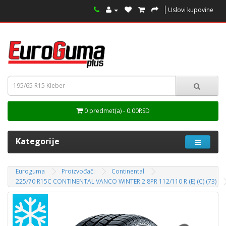
Uslovi kupovine
0 predmet(a) - 0.00RSD
Kategorije
Euroguma
Proizvođač:
Continental
225/70 R15C CONTINENTAL VANCO WINTER 2 8PR 112/110 R (E) (C) (73)