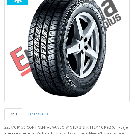
Opis
Recenzije (0)
225/70 R15C CONTINENTAL VANCO WINTER 2 8PR 112/110 R (E) (C) (73)
je
zimska guma
odličnih performansi. Dizajniran u Nemačkoj a poznaje