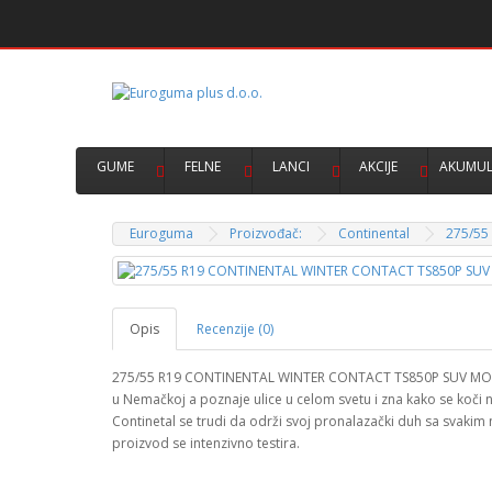
GUME
FELNE
LANCI
AKCIJE
AKUMUL
Euroguma
Proizvođač:
Continental
275/55
Opis
Recenzije (0)
275/55 R19 CONTINENTAL WINTER CONTACT TS850P SUV MO 11
u Nemačkoj a poznaje ulice u celom svetu i zna kako se koči
Continetal se trudi da održi svoj pronalazački duh sa svaki
proizvod se intenzivno testira.