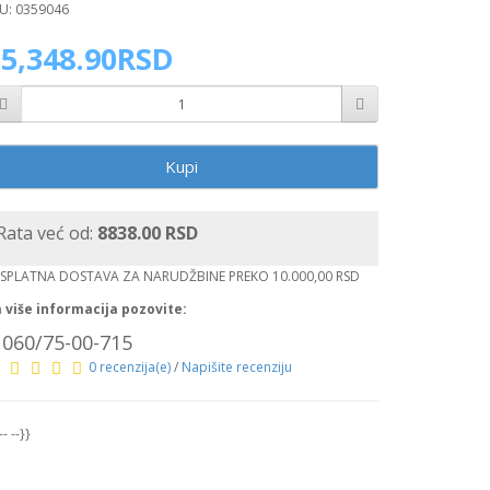
U: 0359046
35,348.90RSD
Kupi
Rata već od:
8838.00 RSD
SPLATNA DOSTAVA ZA NARUDŽBINE PREKO 10.000,00 RSD
 više informacija pozovite:
060/75-00-715
0 recenzija(e)
/
Napišite recenziju
--
--}}