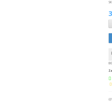
SK
BE
Za
{{!