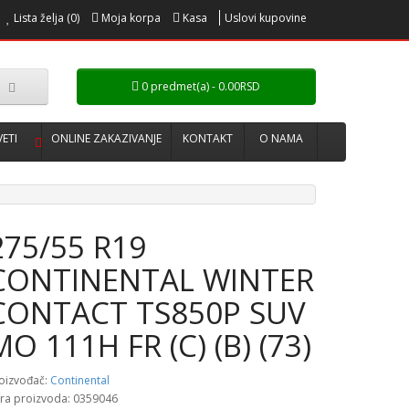
Lista želja (0)
Moja korpa
Kasa
Uslovi kupovine
0 predmet(a) - 0.00RSD
VETI
ONLINE ZAKAZIVANJE
KONTAKT
O NAMA
275/55 R19
CONTINENTAL WINTER
CONTACT TS850P SUV
MO 111H FR (C) (B) (73)
oizvođač:
Continental
fra proizvoda: 0359046