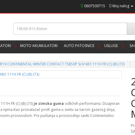
0607500715
Moj nalog
ATORI
MOTO AKUMULATORI
AUTO PATOSNICE
USLUGE
SA
 R19 CONTINENTAL WINTER CONTACT TS850P SUV MO 111H FR (C) (B) (73)
1H FR (C) (B) (73)
je zimska guma
odličnih performansi. Dizajniran
 na njima.Kao pronalazač prvih guma u svetu sa šarom gazećeg sloja,
m novim proizvodom. Pre puštanja u proizvodnju savki Continentalov
Pr
Ši