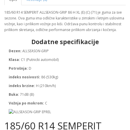
185/60 R14 SEMPERIT ALLSEASON-GRIP 86 H XL (E) (C) (71) je guma za sve
sezone. Ova guma ima odlične karakteristike u zimskim i letnjim uslovima
vožnje, kao i prilikom vožnje po kiši. Održava punu kontrolu i stabilnost
prilikom skretanja, odlične performanse prilikom ubrzanja i kočenja.
Dodatne specifikacije
Dezen:
ALLSEASON-GRIP
Klasa:
C1 (Putnicki automobil)
Potrošnja:
D
indeks nosivosti:
86 (530kg)
indeks brzine:
H (210km/h)
Buka:
71dB (B)
Vožnja po mokrom:
C
185/60 R14 SEMPERIT