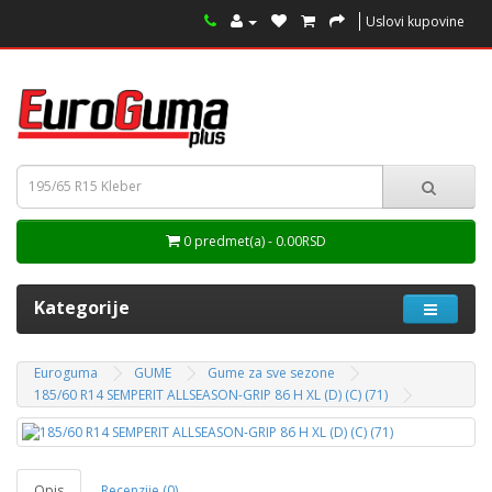
Uslovi kupovine
0 predmet(a) - 0.00RSD
Kategorije
Euroguma
GUME
Gume za sve sezone
185/60 R14 SEMPERIT ALLSEASON-GRIP 86 H XL (D) (C) (71)
Opis
Recenzije (0)