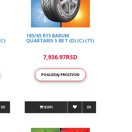
185/65 R15 BARUM
(C)
QUARTARIS 5 88 T (D) (C) (71)
7,936.97RSD
POGLEDAJ PROIZVOD
KUPI