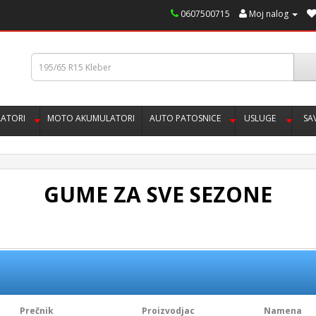
0607500715
Moj nalog
ATORI
MOTO AKUMULATORI
AUTO PATOSNICE
USLUGE
SA
GUME ZA SVE SEZONE
Prečnik
Proizvodjac
Namena