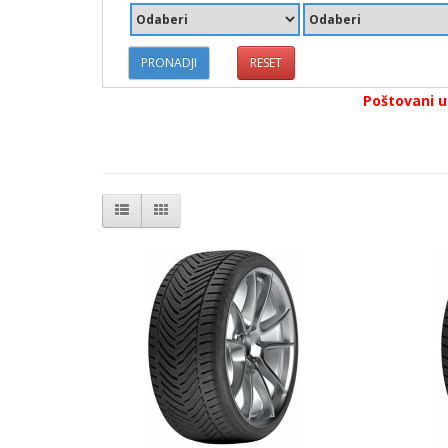
PRONADJI
RESET
Poštovani 