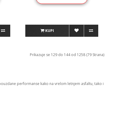
KUPI
Prikazuje se 129 do 144 od 1258 (79 Strana)
pouzdane performanse kako na vrelom letnjem asfaltu, tako i