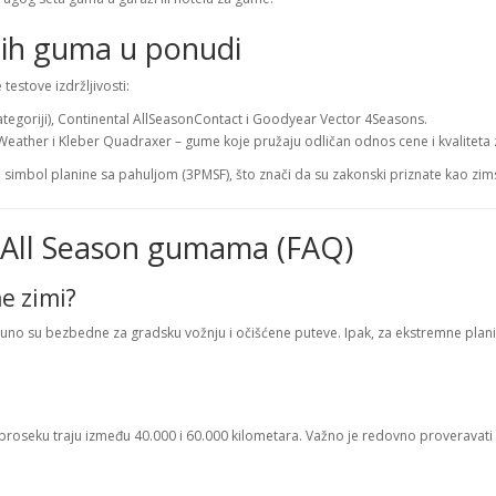
lnih guma u ponudi
estove izdržljivosti:
ategoriji), Continental AllSeasonContact i Goodyear Vector 4Seasons.
l Weather i Kleber Quadraxer – gume koje pružaju odličan odnos cene i kvaliteta 
i simbol planine sa pahuljom (3PMSF), što znači da su zakonski priznate kao zi
o All Season gumama (FAQ)
e zimi?
 su bezbedne za gradsku vožnju i očišćene puteve. Ipak, za ekstremne planin
 u proseku traju između 40.000 i 60.000 kilometara. Važno je redovno proveravati 