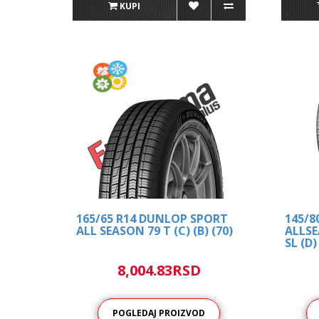
KUPI
165/65 R14 DUNLOP SPORT
145/8
ALL SEASON 79 T (C) (B) (70)
ALLS
SL (D)
8,004.83RSD
POGLEDAJ PROIZVOD