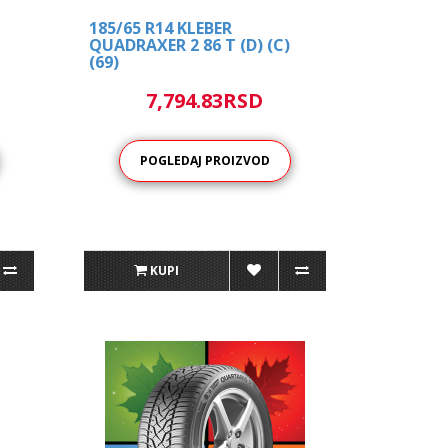
185/65 R14 KLEBER
QUADRAXER 2 86 T (D) (C)
(69)
7,794.83RSD
POGLEDAJ PROIZVOD
KUPI