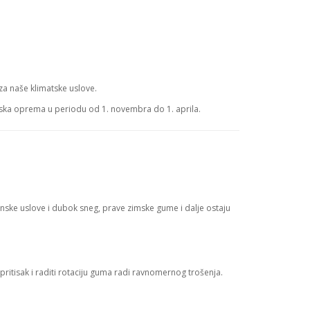
za naše klimatske uslove.
mska oprema u periodu od 1. novembra do 1. aprila.
ske uslove i dubok sneg, prave zimske gume i dalje ostaju
pritisak i raditi rotaciju guma radi ravnomernog trošenja.