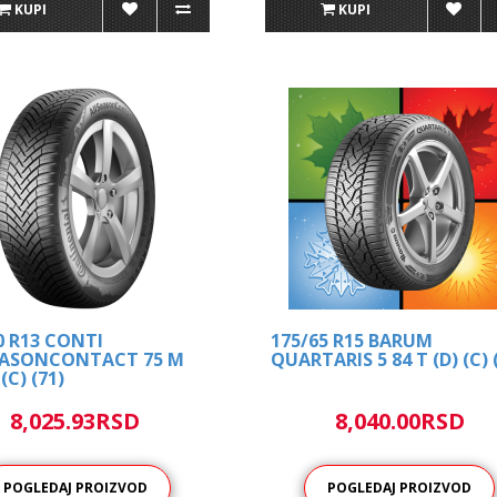
KUPI
KUPI
0 R13 CONTI
175/65 R15 BARUM
EASONCONTACT 75 M
QUARTARIS 5 84 T (D) (C) 
 (C) (71)
8,025.93RSD
8,040.00RSD
POGLEDAJ PROIZVOD
POGLEDAJ PROIZVOD