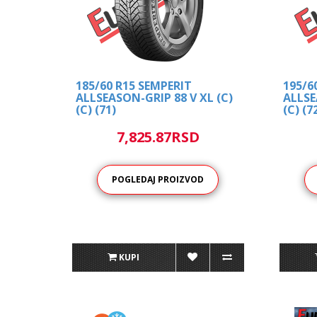
185/60 R15 SEMPERIT
195/6
ALLSEASON-GRIP 88 V XL (C)
ALLSE
(C) (71)
(C) (7
7,825.87RSD
POGLEDAJ PROIZVOD
KUPI