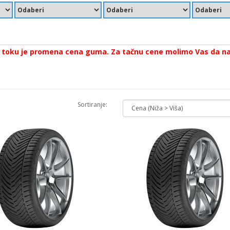
u toku je promena cena guma. Za tačnu cene molimo Vas da n
Sortiranje: