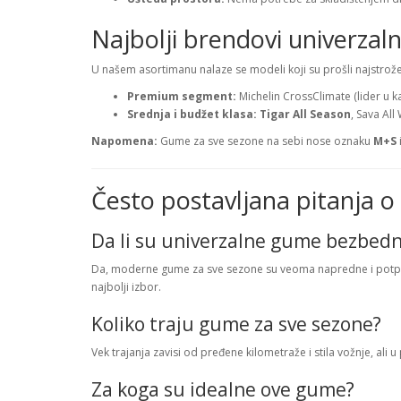
Najbolji brendovi univerza
U našem asortimanu nalaze se modeli koji su prošli najstrože t
Premium segment:
Michelin CrossClimate (lider u k
Srednja i budžet klasa:
Tigar All Season
, Sava Al
Napomena:
Gume za sve sezone na sebi nose oznaku
M+S
Često postavljana pitanja 
Da li su univerzalne gume bezbedn
Da, moderne gume za sve sezone su veoma napredne i potpuno
najbolji izbor.
Koliko traju gume za sve sezone?
Vek trajanja zavisi od pređene kilometraže i stila vožnje, ali
Za koga su idealne ove gume?