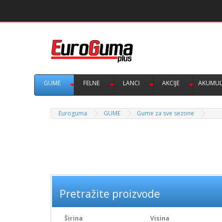
GUME
FELNE
LANCI
AKCIJE
AKUMUL
Euroguma
GUME
Gume za sve sezone
Pretražite proizvode
Širina
Visina