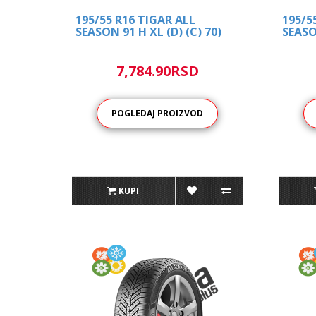
195/55 R16 TIGAR ALL
195/5
SEASON 91 H XL (D) (C) 70)
SEASON
7,784.90RSD
POGLEDAJ PROIZVOD
KUPI