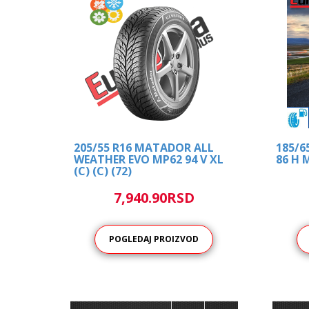
205/55 R16 MATADOR ALL
185/6
WEATHER EVO MP62 94 V XL
86 H M
(C) (C) (72)
7,940.90RSD
POGLEDAJ PROIZVOD