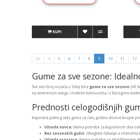
KUPI
|<
<
5
6
7
8
9
10
11
12
Gume za sve sezone: Idealno
Sve veći broj vozača u Srbiji bira
gume za sve sezone
(All 
na umerenom snegu i mokrim kolovozima. U Eurogumi nudim
Prednosti celogodišnjih gu
Kupovina jednog seta guma za celu godinu donosi brojne pr
Ušteda novca:
Nema potrebe za kupovinom dva odvoje
Bez sezonskih gužvi:
Izbegnite čekanje u redovima 
Ušteda prostora:
Nema potrebe za skladištenjem dru