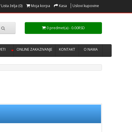
Lista želja (0)
Moja korpa
Kasa
Uslovi kupovine
0 predmet(a) - 0.00RSD
VETI
ONLINE ZAKAZIVANJE
KONTAKT
O NAMA