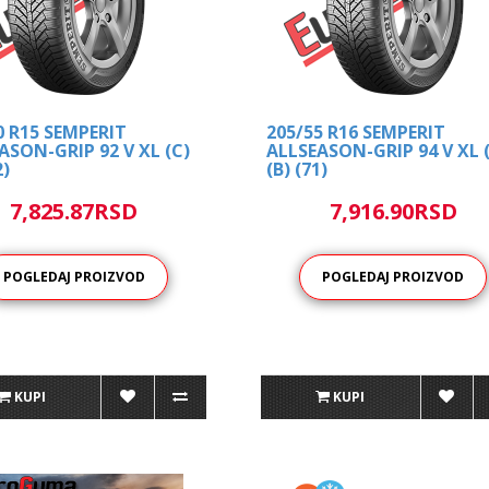
0 R15 SEMPERIT
205/55 R16 SEMPERIT
ASON-GRIP 92 V XL (C)
ALLSEASON-GRIP 94 V XL 
2)
(B) (71)
7,825.87RSD
7,916.90RSD
POGLEDAJ PROIZVOD
POGLEDAJ PROIZVOD
KUPI
KUPI