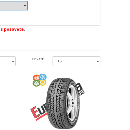
as pozovete
.
Prikaži: