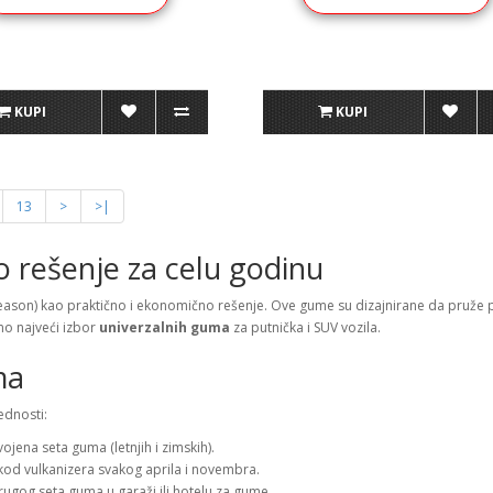
KUPI
KUPI
13
>
>|
 rešenje za celu godinu
Season) kao praktično i ekonomično rešenje. Ove gume su dizajnirane da pruže 
o najveći izbor
univerzalnih guma
za putnička i SUV vozila.
ma
ednosti:
na seta guma (letnjih i zimskih).
kod vulkanizera svakog aprila i novembra.
gog seta guma u garaži ili hotelu za gume.